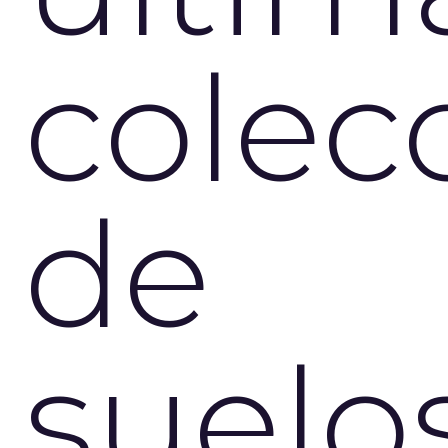
colec
de
suelo