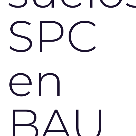
SPC
en
BAU